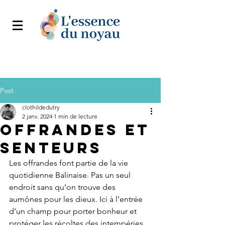
Post
clothildedutry
2 janv. 2024
1 min de lecture
Offrandes et
senteurs
Les offrandes font partie de la vie 
quotidienne Balinaise. Pas un seul 
endroit sans qu’on trouve des 
aumônes pour les dieux. Ici à l’entrée 
d’un champ pour porter bonheur et 
protéger les récoltes des intempéries. 