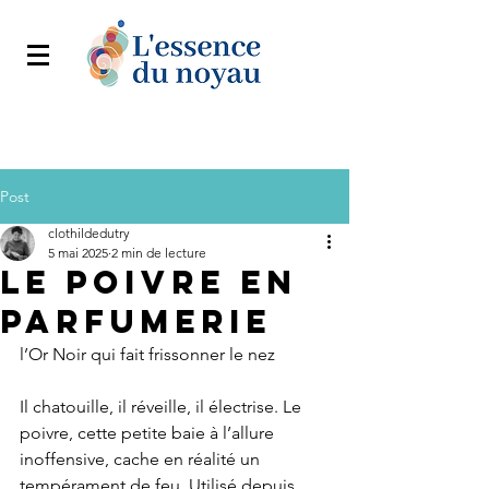
Post
clothildedutry
5 mai 2025
2 min de lecture
Le Poivre en
Parfumerie
l’Or Noir qui fait frissonner le nez
Il chatouille, il réveille, il électrise. Le 
poivre, cette petite baie à l’allure 
inoffensive, cache en réalité un 
tempérament de feu. Utilisé depuis 