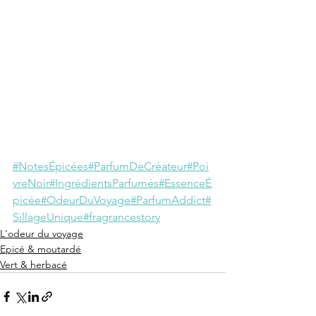
#NotesÉpicées
#ParfumDeCréateur
#Poi
vreNoir
#IngrédientsParfumés
#EssenceÉ
picée
#OdeurDuVoyage
#ParfumAddict
#
SillageUnique
#fragrancestory
L'odeur du voyage
Epicé & moutardé
Vert & herbacé