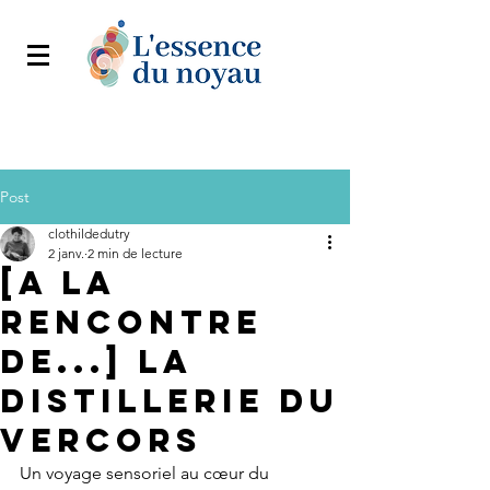
Post
clothildedutry
2 janv.
2 min de lecture
[a la
rencontre
de...] La
distillerie du
vercors
Un voyage sensoriel au cœur du 